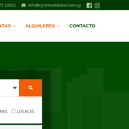
3 32002
info@cycinmobiliaria.com.uy
NTAS
ALQUILERES
CONTACTO
NES
LOCALES