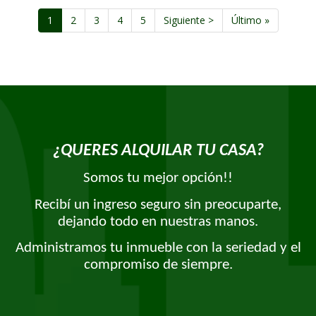
Paginación
Página
1
Page
2
Page
3
Page
4
Page
5
Siguiente
Siguiente >
Última
Último »
actual
página
página
¿QUERES ALQUILAR TU CASA?
Somos tu mejor opción!!
Recibí un ingreso seguro sin preocuparte,
dejando todo en nuestras manos.
Administramos tu inmueble con la seriedad y el
compromiso de siempre.