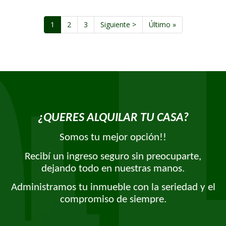
Paginación
Página
1
Page
2
Page
3
Siguiente
Siguiente >
Última
Último »
actual
página
página
¿QUERES ALQUILAR TU CASA?
Somos tu mejor opción!!
Recibí un ingreso seguro sin preocuparte,
dejando todo en nuestras manos.
Administramos tu inmueble con la seriedad y el
compromiso de siempre.