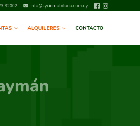
3 32002
info@cycinmobiliaria.com.uy
NTAS
ALQUILERES
CONTACTO
Daymán