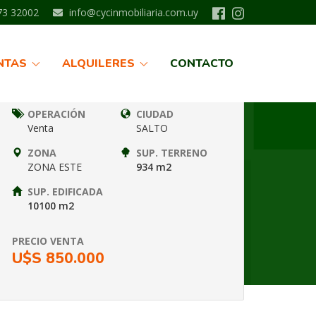
3 32002
info@cycinmobiliaria.com.uy
Información
NTAS
ALQUILERES
CONTACTO
Nº FICHA
TIPO
SLT8394
GALPONES
OPERACIÓN
CIUDAD
Venta
SALTO
ZONA
SUP. TERRENO
ZONA ESTE
934 m2
S
SUP. EDIFICADA
10100 m2
PRECIO VENTA
U$S 850.000