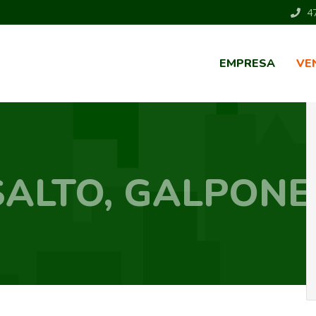
47
EMPRESA
VE
SALTO, GALPONE