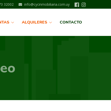
3 32002
info@cycinmobiliaria.com.uy
NTAS
ALQUILERES
CONTACTO
deo